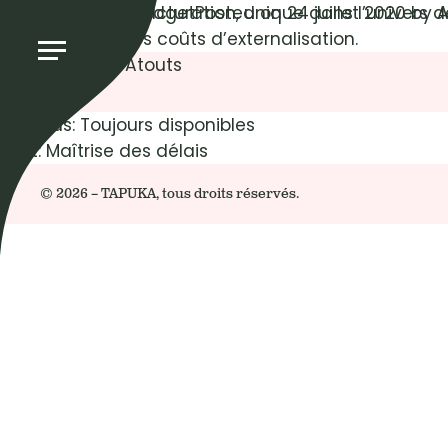
Maîtrisez votre budget
Notre mode de facturation, unique dans l’univers de
Posted on
24 juillet 2020
by
A
parfaitement vos coûts d’externalisation.
Posted in
Atouts
Navigation
Previous:
Toujours disponibles
de
Next:
Maîtrise des délais
l’article
© 2026 – TAPUKA, tous droits réservés.